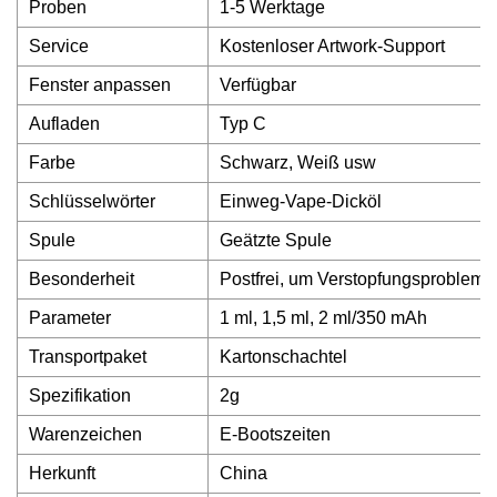
Proben
1-5 Werktage
Service
Kostenloser Artwork-Support
Fenster anpassen
Verfügbar
Aufladen
Typ C
Farbe
Schwarz, Weiß usw
Schlüsselwörter
Einweg-Vape-Dicköl
Spule
Geätzte Spule
Besonderheit
Postfrei, um Verstopfungsprobleme
Parameter
1 ml, 1,5 ml, 2 ml/350 mAh
Transportpaket
Kartonschachtel
Spezifikation
2g
Warenzeichen
E-Bootszeiten
Herkunft
China