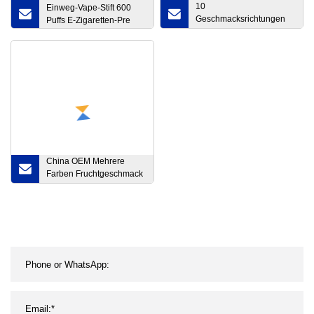
10
Einweg-Vape-Stift 600
Geschmacksrichtungen
Puffs E-Zigaretten-Pre
Einweg-Vape-Bar, 5000
Züge, elektronische
Einweg-Zigarette
China OEM Mehrere
Farben Fruchtgeschmack
500 mAh Akku
wiederaufladbare
elektronische Zigarette
mit austauschbarer,
vorgefüllter Einwegkapsel